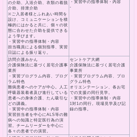
・実習中の指導体制・内容
の介助、入浴介助、衣類の着脱
-
介助、排泄介助
※ご入居者様とふれあい時間を
設け、コミュニケーションを積
極的にはかると共に、個々の状
態に合わせた介助を提供できる
よう学びます。
・実習中の指導体制・内容
担当職員による個別指導、実習
日誌による振り返り。
訪問介護みかん
セントケア大網
介護保険法に基づく居宅介護事
介護保険法に基づく居宅介護
業所
事業所
・実習プログラム内容、プログ
・実習プログラム内容、プロ
ラム特色
グラム特色
難病患者へのケアが中心。人工
オリエンテーション、各お宅
呼吸器装着者及び進行している
での支援の同行見学。
患者への身体介護、たん吸引な
・実習中の指導体制・内容
どの講義。
1対1の同行。現場見学及び記
・実習中の指導体制・内容
録の指導。
実習担当者を中心にALS等の難
病への知識と特定医行為の演
習。チームリーダーを中心に
各々の患者での演習。