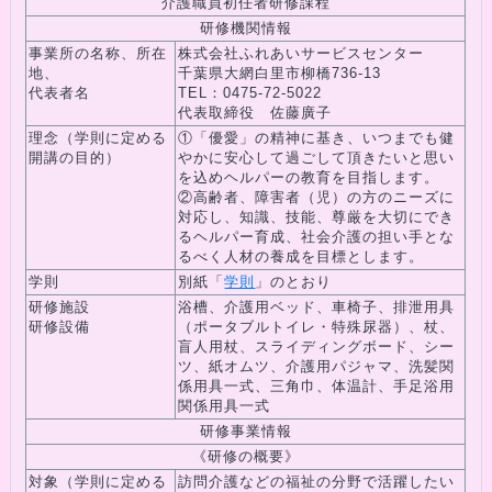
介護職員初任者研修課程
研修機関情報
事業所の名称、所在
株式会社ふれあいサービスセンター
地、
千葉県大網白里市柳橋736-13
代表者名
TEL：0475-72-5022
代表取締役 佐藤廣子
理念（学則に定める
①「優愛」の精神に基き、いつまでも健
開講の目的）
やかに安心して過ごして頂きたいと思い
を込めヘルパーの教育を目指します。
②高齢者、障害者（児）の方のニーズに
対応し、知識、技能、尊厳を大切にでき
るヘルパー育成、社会介護の担い手とな
るべく人材の養成を目標とします。
学則
別紙「
学則
」のとおり
研修施設
浴槽、介護用ベッド、車椅子、排泄用具
研修設備
（ポータブルトイレ・特殊尿器）、杖、
盲人用杖、スライディングボード、シー
ツ、紙オムツ、介護用パジャマ、洗髪関
係用具一式、三角巾、体温計、手足浴用
関係用具一式
研修事業情報
《研修の概要》
対象（学則に定める
訪問介護などの福祉の分野で活躍したい