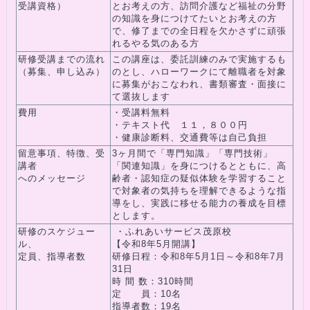
受講資格）
とお考えの方、訪問介護など福祉の分野
の知識を身につけてたいとお考えの方
で、修了までの全日程を欠かさずに頑張
れるやる気のある方
研修受講までの流れ
この講座は、委託訓練のみで実施するも
（募集、申し込み）
のとし、ハローワークにて離職者を対象
に募集がおこなわれ、書類審査・面接に
て選抜します
費用
・受講料無料
・テキスト代 １１，８００円
・健康診断料、交通費等は自己負担
留意事項、特徴、受
3ヶ月間で「専門知識」「専門技術」
講者
「関連知識」を身につけるとともに、高
へのメッセージ
齢者・認知症の疑似体験を学習すること
で対象者の気持ちを理解できるような指
導をし、実践に移せる能力の養成を目標
とします。
研修のスケジュー
・ふれあいサービス茂原校
ル、
【令和8年5月開講】
定員、指導者数
研修日程：令和8年5月1日～令和8年7月
31日
時 間 数：310時間
定 員：10名
指導者数：19名