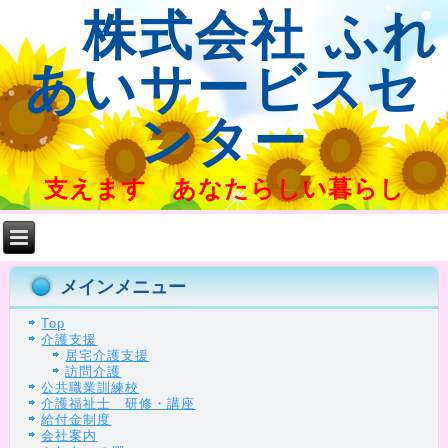
株式会社 ふれ
あいサービスセ
ンター
支えます あなたらしい暮らし
メインメニュー
Top
介護支援
居宅介護支援
訪問介護
公共職業訓練校
介護福祉士 研修・講座
給付金制度
会社案内