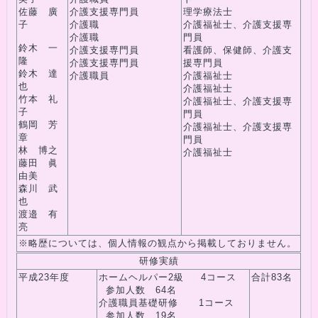
佐藤 廣
介護支援専門員
理学療法士
子
介護職
介護福祉士、介護支援専
介護職
門員
鈴木 一
介護支援専門員
看護師、保健師、介護支
隆
介護支援専門員
援専門員
鈴木 達
介護職員
介護福祉士
也
介護福祉士
竹本 礼
介護福祉士、介護支援専
子
門員
鶴岡 芳
介護福祉士、介護支援専
章
門員
林 博之
介護福祉士
藤田 眞
由美
森川 武
也
渡邉 有
亮
※略歴については、個人情報の観点から掲載しておりません。
研修実績
平成23年度
ホームヘルパー2級 4コース
合計83名
参加人数 64名
介護職員基礎研修 1コース
参加人数 19名