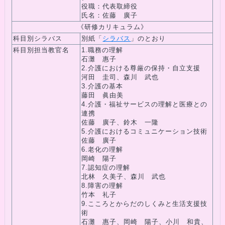
役職：代表取締役
氏名：佐藤 廣子
《研修カリキュラム》
科目別シラバス
別紙「
シラバス
」のとおり
科目別担当教官名
1.職務の理解
石灘 惠子
2.介護における尊厳の保持・自立支援
河田 圭司、森川 武也
3.介護の基本
藤田 眞由美
4.介護・福祉サービスの理解と医療との
連携
佐藤 廣子、鈴木 一隆
5.介護におけるコミュニケーション技術
佐藤 廣子
6.老化の理解
岡崎 陽子
7.認知症の理解
北林 久美子、森川 武也
8.障害の理解
竹本 礼子
9.こころとからだのしくみと生活支援技
術
石灘 惠子、岡崎 陽子、小川 和貴、