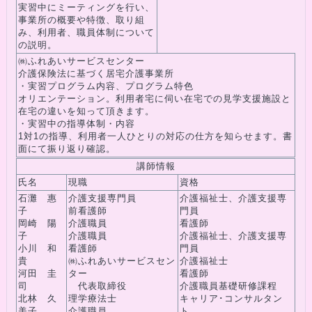
実習中にミーティングを行い、
事業所の概要や特徴、取り組
み、利用者、職員体制について
の説明。
㈱ふれあいサービスセンター
介護保険法に基づく居宅介護事業所
・実習プログラム内容、プログラム特色
オリエンテーション。利用者宅に伺い在宅での見学支援施設と
在宅の違いを知って頂きます。
・実習中の指導体制・内容
1対1の指導、利用者一人ひとりの対応の仕方を知らせます。書
面にて振り返り確認。
講師情報
氏名
現職
資格
石灘 惠
介護支援専門員
介護福祉士、介護支援専
子
前看護師
門員
岡崎 陽
介護職員
看護師
子
介護職員
介護福祉士、介護支援専
小川 和
看護師
門員
貴
㈱ふれあいサービスセン
介護福祉士
河田 圭
ター
看護師
司
代表取締役
介護職員基礎研修課程
北林 久
理学療法士
キャリア･コンサルタン
美子
介護職員
ト