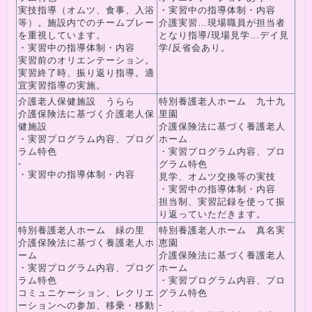
実技指導（オムツ、食事、入浴
・実習中の指導体制・内容
等）。施設内でのチームプレー
介護実習…現場職員が担当者
を重視しています。
となり指導/現場見学…デイ見
・実習中の指導体制・内容
学/反省会あり。
実習前のオリエンテーション。
実習終了時、振り返り指導。適
宜実習指導の実施。
介護老人保健施設 うらら
特別養護老人ホーム 九十九
介護保険法に基づく介護老人保
里園
健施設
介護保険法に基づく養護老人
・実習プログラム内容、プログ
ホーム
ラム特色
・実習プログラム内容、プロ
-
グラム特色
・実習中の指導体制・内容
見学、オムツ交換等の実技
・実習中の指導体制・内容
担当制、実習記録を使って振
り返っていただきます。
特別養護老人ホーム 緑の里
特別養護老人ホーム 真名実
介護保険法に基づく養護老人ホ
恵園
ーム
介護保険法に基づく養護老人
・実習プログラム内容、プログ
ホーム
ラム特色
・実習プログラム内容、プロ
コミュニケーション、レクリエ
グラム特色
-
ーションへの参加、移乗・移動