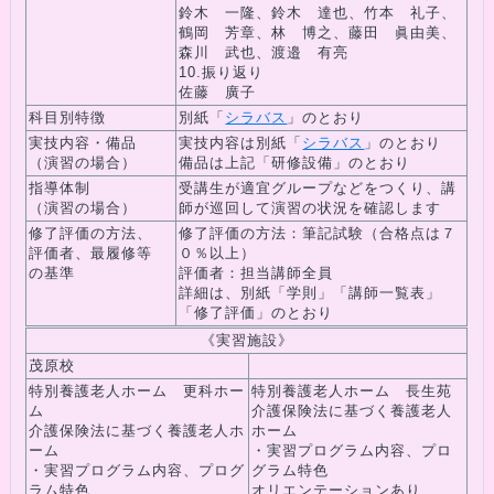
鈴木 一隆、鈴木 達也、竹本 礼子、
鶴岡 芳章、林 博之、藤田 眞由美、
森川 武也、渡邉 有亮
10.振り返り
佐藤 廣子
科目別特徴
別紙「
シラバス
」のとおり
実技内容・備品
実技内容は別紙「
シラバス
」のとおり
（演習の場合）
備品は上記「研修設備」のとおり
指導体制
受講生が適宜グループなどをつくり、講
（演習の場合）
師が巡回して演習の状況を確認します
修了評価の方法、
修了評価の方法：筆記試験（合格点は７
評価者、最履修等
０％以上）
の基準
評価者：担当講師全員
詳細は、別紙「学則」「講師一覧表」
「修了評価」のとおり
《実習施設》
茂原校
特別養護老人ホーム 更科ホー
特別養護老人ホーム 長生苑
ム
介護保険法に基づく養護老人
介護保険法に基づく養護老人ホ
ホーム
ーム
・実習プログラム内容、プロ
・実習プログラム内容、プログ
グラム特色
ラム特色
オリエンテーションあり