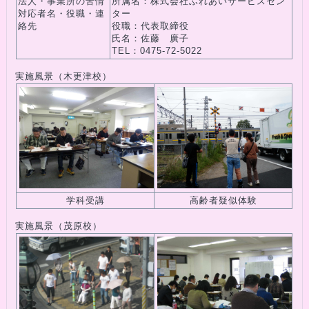
法人・事業所の苦情
所属名：株式会社ふれあいサービスセン
対応者名・役職・連
ター
絡先
役職：代表取締役
氏名：佐藤 廣子
TEL：0475-72-5022
実施風景（木更津校）
学科受講
高齢者疑似体験
実施風景（茂原校）