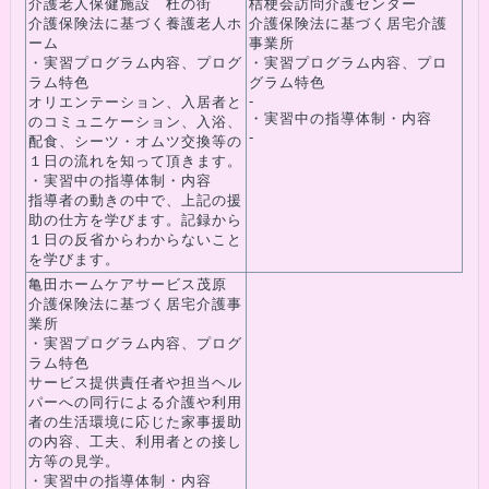
介護老人保健施設 杜の街
桔梗会訪問介護センター
介護保険法に基づく養護老人ホ
介護保険法に基づく居宅介護
ーム
事業所
・実習プログラム内容、プログ
・実習プログラム内容、プロ
ラム特色
グラム特色
-
オリエンテーション、入居者と
・実習中の指導体制・内容
のコミュニケーション、入浴、
-
配食、シーツ・オムツ交換等の
１日の流れを知って頂きます。
・実習中の指導体制・内容
指導者の動きの中で、上記の援
助の仕方を学びます。記録から
１日の反省からわからないこと
を学びます。
亀田ホームケアサービス茂原
介護保険法に基づく居宅介護事
業所
・実習プログラム内容、プログ
ラム特色
サービス提供責任者や担当ヘル
パーへの同行による介護や利用
者の生活環境に応じた家事援助
の内容、工夫、利用者との接し
方等の見学。
・実習中の指導体制・内容